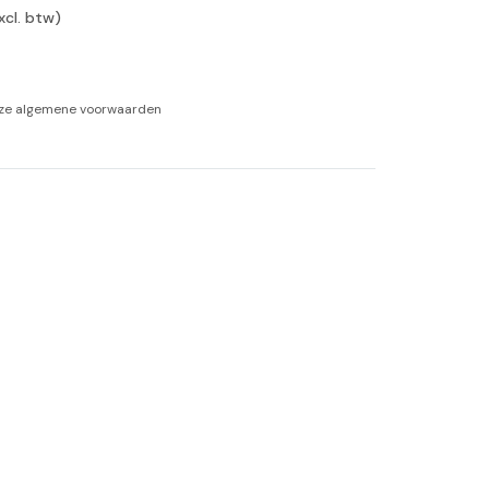
xcl. btw)
-tan
nheid aromatherapie
nze
algemene voorwaarden
ge Wellness