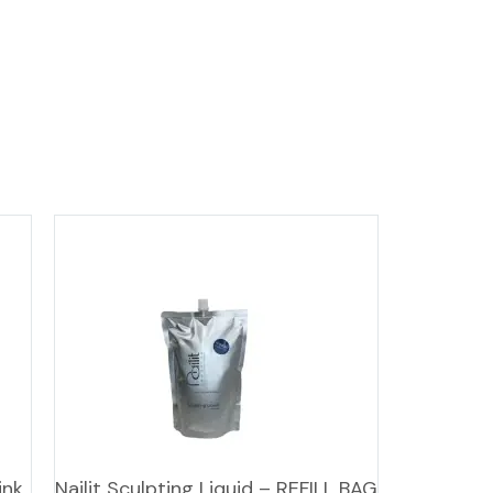
ink
Nailit Sculpting Liquid – REFILL BAG