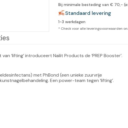
Bij minimale besteding van € 70,- (e
leidingen
Eeltweker
Spray
Standaard levering
Harsen & paraffine
umma
1-3 werkdagen
Warme voeten
Schoo
llege
Overige producten
* Check voor alle leveringsvoorwaarden o
ies
Koude voeten
Massa
llness
cademie
Vermoeide voeten
an ‘lifting’ introduceert Nailit Products de ‘PREP Booster’.
Producten met Urea
Overige lichaamsverzorging
desinfectans) met PhBond (een unieke zuurvrije 
kunstnagelbehandeling. Een power-team tegen ‘lifting’.