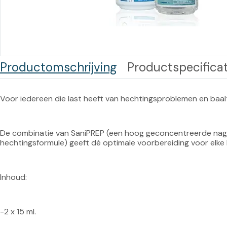
Training op
Op
maat –
Op probleem
Nagelbeugels
S
Co
Outlet
Training op
Productomschrijving
Productspecificat
maat – Omnicut
We
Kerst/Relatiegeschenken
A
Training op
Voor iedereen die last heeft van hechtingsproblemen en baalt v
maat – Polibuild
Training op
De combinatie van SaniPREP (een hoog geconcentreerde nagel
maat:
hechtingsformule) geeft dé optimale voorbereiding voor elke 
Snijtechnieken
in de Praktijk
Inhoud:
Bekijk meer
-2 x 15 ml.