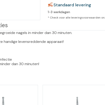
leidingen
Standaard levering
Eeltweker
Spray
Harsen & paraffine
1-3 werkdagen
umma
* Check voor alle leveringsvoorwaarden o
Warme voeten
Schoo
llege
Overige producten
ies
Koude voeten
Massa
llness
groeide nagels in minder dan 30 minuten.

cademie
Vermoeide voeten
eze handige levensreddende apparaat!

Producten met Urea
nfectie

Overige lichaamsverzorging
 minder dan 30 minuten!