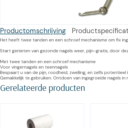
Training op
Op
maat –
Op probleem
Nagelbeugels
S
Co
Outlet
Productomschrijving
Productspecificat
Training op
maat – Omnicut
We
Het heeft twee tanden en een schroef mechanisme om fix inge
Kerst/Relatiegeschenken
A
Start genieten van gezonde nagels weer, pijn-gratis, door d
Training op
maat – Polibuild
Met twee tanden en een schroef mechanisme

Voor vingernagels en teennagels

Training op
Bespaart u van de pijn, roodheid, zwelling, en zelfs potentieel i
Gemakkelijk te gebruiken. Ontdoen van ingegroeide nagels in
maat:
Gerelateerde producten
Snijtechnieken
in de Praktijk
Bekijk meer