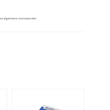
-tan
nze
algemene voorwaarden
nheid aromatherapie
ge Wellness