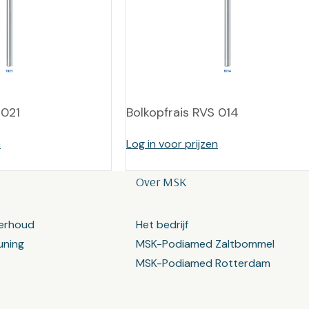
 021
Bolkopfrais RVS 014
n
Log in voor prijzen
Over MSK
erhoud
Het bedrijf
uning
MSK-Podiamed Zaltbommel
MSK-Podiamed Rotterdam