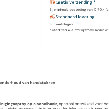
Gratis verzending *
leidingen
Bij minimale besteding van € 70,- (e
Eeltweker
Spray
Harsen & paraffine
umma
Standaard levering
Warme voeten
Schoo
llege
1-3 werkdagen
Overige producten
* Check voor alle leveringsvoorwaarden o
Koude voeten
Massa
llness
cademie
Vermoeide voeten
Producten met Urea
Overige lichaamsverzorging
l onderhoud van handstukken
inigingsspray op alcoholbasis
, speciaal ontwikkeld voor he
ay reinigt en smeert de interne onderdelen van instrumenten