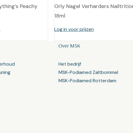
ything’s Peachy
Orly Nagel Verharders Nailtritio
18ml
n
Log in voor prijzen
Over MSK
erhoud
Het bedrijf
uning
MSK-Podiamed Zaltbommel
MSK-Podiamed Rotterdam