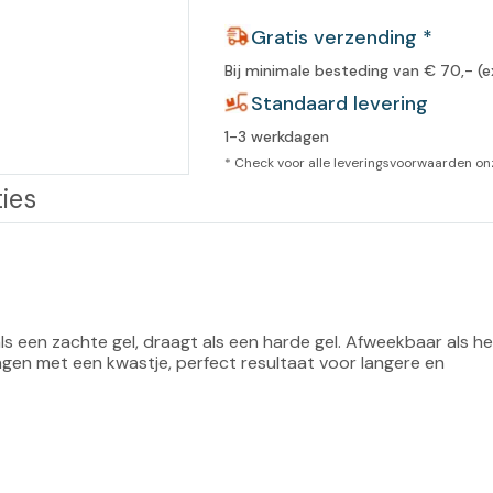
leidingen
Gratis verzending *
Eeltweker
Spray
Harsen & paraffine
umma
Bij minimale besteding van € 70,- (e
Warme voeten
Schoo
llege
Standaard levering
Overige producten
1-3 werkdagen
Koude voeten
Massa
llness
* Check voor alle leveringsvoorwaarden o
cademie
Vermoeide voeten
ies
Producten met Urea
Overige lichaamsverzorging
ls een zachte gel, draagt als een harde gel. Afweekbaar als he
rengen met een kwastje, perfect resultaat voor langere en 