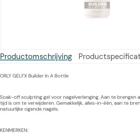
Training op
Op
maat –
Op probleem
Nagelbeugels
S
Co
Outlet
Training op
maat – Omnicut
We
Kerst/Relatiegeschenken
A
Productomschrijving
Productspecificat
Training op
maat – Polibuild
ORLY GELFX Builder In A Bottle
Training op
maat:
Snijtechnieken
Soak-off sculpting gel voor nagelverlenging. Aan te brengen a
tijd is om te verwijderen. Gemakkelijk, alles-in-één, aan te b
in de Praktijk
natuurlijke ogende nagels.
Bekijk meer
KENMERKEN: