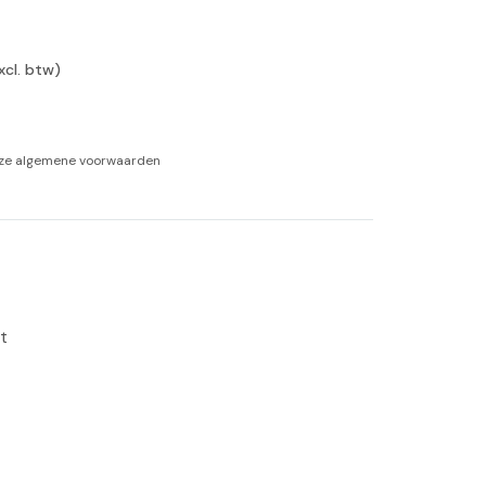
-tan
xcl. btw)
nheid aromatherapie
ge Wellness
nze
algemene voorwaarden
t 