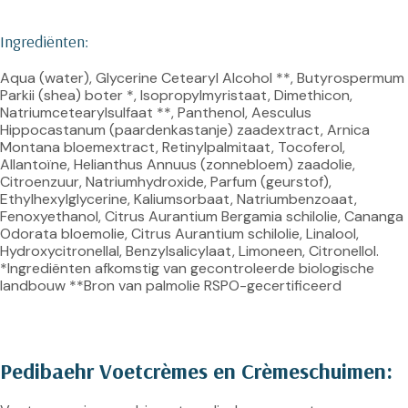
Ingrediënten:
Aqua (water), Glycerine Cetearyl Alcohol **, Butyrospermum 
Parkii (shea) boter *, Isopropylmyristaat, Dimethicon, 
Natriumcetearylsulfaat **, Panthenol, Aesculus 
Hippocastanum (paardenkastanje) zaadextract, Arnica 
Montana bloemextract, Retinylpalmitaat, Tocoferol, 
Allantoïne, Helianthus Annuus (zonnebloem) zaadolie, 
Citroenzuur, Natriumhydroxide, Parfum (geurstof), 
Ethylhexylglycerine, Kaliumsorbaat, Natriumbenzoaat, 
Fenoxyethanol, Citrus Aurantium Bergamia schilolie, Cananga 
Odorata bloemolie, Citrus Aurantium schilolie, Linalool, 
Hydroxycitronellal, Benzylsalicylaat, Limoneen, Citronellol. 
*Ingrediënten afkomstig van gecontroleerde biologische 
landbouw **Bron van palmolie RSPO-gecertificeerd
Pedibaehr Voetcrèmes en Crèmeschuimen: