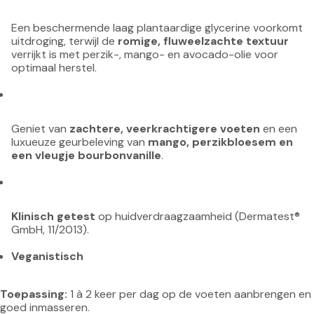
Een beschermende laag plantaardige glycerine voorkomt 
uitdroging, terwijl de 
romige, fluweelzachte textuur
verrijkt is met perzik-, mango- en avocado-olie voor 
optimaal herstel.
Geniet van 
zachtere, veerkrachtigere voeten
 en een 
luxueuze geurbeleving van 
mango, perzikbloesem en 
een vleugje bourbonvanille
.
Klinisch getest
 op huidverdraagzaamheid (Dermatest® 
GmbH, 11/2013).
Veganistisch
Toepassing: 
1 à 2 keer per dag op de voeten aanbrengen en 
goed inmasseren.
