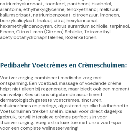
natriumhyaluronaat, tocoferol, panthenol, bisabolol, 
allantoïne, ethylhexylglycerine, fenoxyethanol, melkzuur, 
kaliumsorbaat, natriumbenzoaat, citroenzuur, limoneen, 
benzylsalicylaat, linalool, citral, hexylcinnamal, 
hexamethylindanopyran, citrus aurantium schilolie, terpineol, 
Pineen, Citrus Limon (Citroen) Schilolie, Tetramethyl 
acetyloctahydronaphtalenes, Rozenketonen.
Pedibaehr Voetcrèmes en Crèmeschuimen:
Voetverzorging combineert medische zorg met 
ontspanning. Een voetbad, massage of voedende crème 
helpt niet alleen bij regeneratie, maar biedt ook een moment 
van welzijn. Kies uit ons uitgebreide assortiment 
dermatologisch geteste voetcrèmes, tincturen, 
schuimcrèmes en peelings, afgestemd op elke huidbehoefte. 
Voetschuimen trekken snel in, ideaal voor direct dagelijks 
gebruik, terwijl intensieve crèmes perfect zijn voor 
thuisverzorging. Voeg extra luxe toe met onze voet-spa 
voor een complete wellnesservaring!