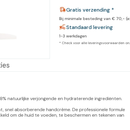
leidingen
Gratis verzending *
Eeltweker
Spray
Harsen & paraffine
umma
Bij minimale besteding van € 70,- (e
Warme voeten
Schoo
llege
Standaard levering
Overige producten
1-3 werkdagen
Koude voeten
Massa
llness
* Check voor alle leveringsvoorwaarden o
cademie
Vermoeide voeten
Producten met Urea
ies
Overige lichaamsverzorging
% natuurlijke verjongende en hydraterende ingrediënten.

cht, snel absorberende handcrème. De professionele formule 
ikkeld om de huid te voeden, te beschermen en tekenen van 