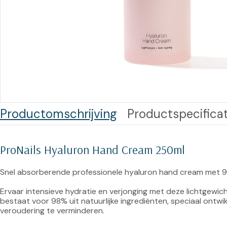
Training op
Op
maat –
Op probleem
Nagelbeugels
S
Co
Outlet
Training op
maat – Omnicut
We
Kerst/Relatiegeschenken
A
Training op
maat – Polibuild
Productomschrijving
Productspecificat
Training op
maat:
ProNails Hyaluron Hand Cream 250ml
Snijtechnieken
in de Praktijk
Snel absorberende professionele hyaluron hand cream met 98
Ervaar intensieve hydratie en verjonging met deze lichtgewi
Bekijk meer
bestaat voor 98% uit natuurlijke ingrediënten, speciaal ontw
veroudering te verminderen.
