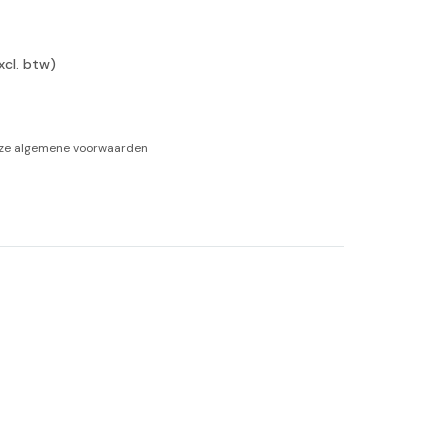
-tan
xcl. btw)
nheid aromatherapie
ge Wellness
nze
algemene voorwaarden