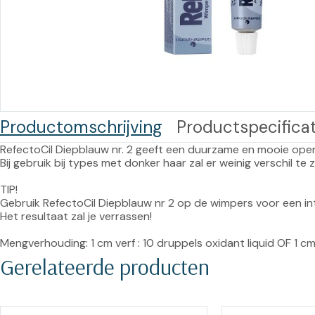
Training op
Op
maat –
Op probleem
Nagelbeugels
S
Co
Outlet
Training op
maat – Omnicut
We
Kerst/Relatiegeschenken
A
Productomschrijving
Productspecificat
Training op
maat – Polibuild
RefectoCil Diepblauw nr. 2 geeft een duurzame en mooie open l
Bij gebruik bij types met donker haar zal er weinig verschil te zie
Training op
TIP!

maat:
Gebruik RefectoCil Diepblauw nr 2 op de wimpers voor een int
Snijtechnieken
Het resultaat zal je verrassen!

in de Praktijk
Mengverhouding: 1 cm verf : 10 druppels oxidant liquid OF 1 cm
Gerelateerde producten
Bekijk meer