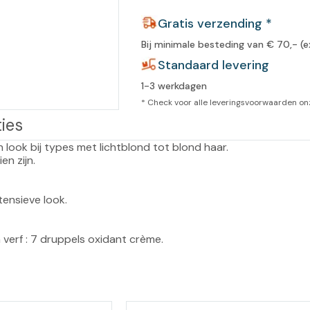
leidingen
Gratis verzending *
Eeltweker
Spray
Harsen & paraffine
umma
Bij minimale besteding van € 70,- (e
Warme voeten
Schoo
llege
Standaard levering
Overige producten
1-3 werkdagen
Koude voeten
Massa
llness
* Check voor alle leveringsvoorwaarden o
cademie
Vermoeide voeten
ies
ook bij types met lichtblond tot blond haar.

Producten met Urea
n zijn.

Overige lichaamsverzorging
ensieve look.

 verf : 7 druppels oxidant crème.