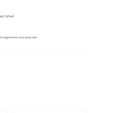
-tan
xcl. btw)
nheid aromatherapie
ge Wellness
nze
algemene voorwaarden