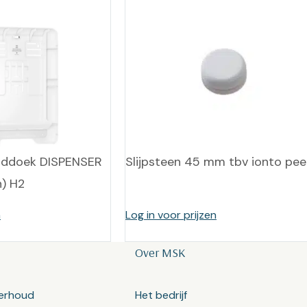
nddoek DISPENSER
Slijpsteen 45 mm tbv ionto pee
) H2
n
Log in voor prijzen
Over MSK
erhoud
Het bedrijf