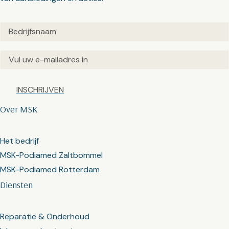
Untitled
(Vereist)
Email
(Vereist)
Captcha
Over MSK
Het bedrijf
MSK-Podiamed Zaltbommel
MSK-Podiamed Rotterdam
Diensten
Reparatie & Onderhoud