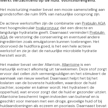
Werkt verzachtend op de huid. Vochtinbrengend.
Het moisturizing masker bevat een mooie samenstelling aan 
grondstoffen die ruim 99% van natuurlijke oorsprong zijn.

De actieve werkstoffen zijn de combinatie van 
Prebiulin AGA
met hoogmoleculair 
hyaluronzuur
 dat een directe en 
langdurige hydratatie geeft. Daarnaast vermindert 
Prebiulin 
AGA
 de verstoring die conservering en eventueel andere 
ingrediënten zoals emulgatoren kunnen toebrengen. Het 
doorvoed de huidflora goed, is het een hele actieve 
werkstof en zie je dat de natuurlijke microbiële hydratie 
herstelt wordt.

Het masker bevat verder Allantoin, 
Allantoïne
 is een 
natuurlijk extract afkomstig uit tarwekiemen. Deze stof zorgt 
ervoor dat cellen zich vermenigvuldigen en het stimuleert de 
aanmaak van nieuw weefsel. Daarnaast helpt het bij het 
loslaten van de bovenste huidcellen, waardoor de huid 
zachter, soepeler en kalmer wordt. Het hydrateert de 
opperhuid, wat ervoor zorgt dat de huid er gezonder uitziet. 
Allantoïne beschermt tegen invloeden van buitenaf en is 
geschikt voor mensen met een droge, gevoelige huid of bij 
huidaandoeningen als eczeem en psoriasis. Daarnaast bevat 