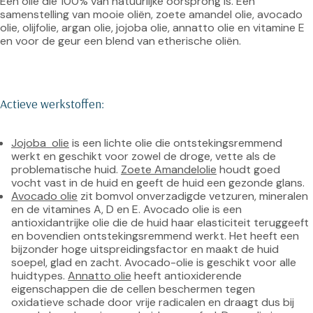
Een olie die 100% van natuurlijke oorsprong is. Een 
samenstelling van mooie oliën, zoete amandel olie, avocado 
olie, olijfolie, argan olie, jojoba olie, annatto olie en vitamine E 
en voor de geur een blend van etherische oliën.

Actieve werkstoffen:
Jojoba  olie
 is een lichte olie die ontstekingsremmend 
werkt en geschikt voor zowel de droge, vette als de 
problematische huid. 
Zoete Amandelolie
 houdt goed 
vocht vast in de huid en geeft de huid een gezonde glans.
A
vocado olie
 zit bomvol onverzadigde vetzuren, mineralen 
en de vitamines A, D en E. Avocado olie is een 
antioxidantrijke olie die de huid haar elasticiteit teruggeeft 
en bovendien ontstekingsremmend werkt. Het heeft een 
bijzonder hoge uitspreidingsfactor en maakt de huid 
soepel, glad en zacht. Avocado-olie is geschikt voor alle 
huidtypes. 
Annatto olie
 heeft antioxiderende 
eigenschappen die de cellen beschermen tegen 
oxidatieve schade door vrije radicalen en draagt dus bij 