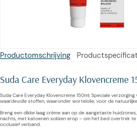
Training op
Op
maat –
Op probleem
Nagelbeugels
S
Co
Outlet
Training op
maat – Omnicut
We
Kerst/Relatiegeschenken
A
Productomschrijving
Productspecificat
Training op
maat – Polibuild
Suda Care Everyday Klovencreme 1
Training op
maat:
Snijtechnieken
Suda Care Everyday Klovencreme 150ml; Speciale verzorging v
waardevolle stoffen, waaronder wortelolie, voor de natuurlijke
in de Praktijk
Breng een dikke laag crème aan op de aangetaste huidzones, zo
Bekijk meer
nachts, met katoenen sokken erop – om het bed overtrek te b
occlusief verband.
