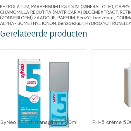
PETROLATUM, PARAFFINUM LIQUIDUM (MINERAL OLIE), CAPRY
CHAMOMILLA RECUTITA (MATRICARIA) BLOEMEXTRACT, RETIN
(ZONNEBLOEM) ZAADOLIE, PARFUM, BenzYL benzoaat, COUMA
ALPHA-ISOMETHYL IONON, benzoëzuur, HYDROXYCITRONELL
Gerelateerde producten
SyNeo 5 Anti-transpiratie 30ml
PH-5 créme 50