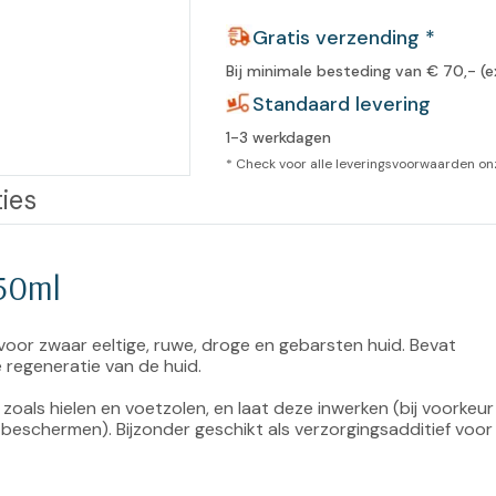
leidingen
Gratis verzending *
Eeltweker
Spray
Harsen & paraffine
umma
Bij minimale besteding van € 70,- (e
Warme voeten
Schoo
llege
Standaard levering
Overige producten
1-3 werkdagen
Koude voeten
Massa
llness
* Check voor alle leveringsvoorwaarden o
cademie
Vermoeide voeten
ies
Producten met Urea
50ml
Overige lichaamsverzorging
oor zwaar eeltige, ruwe, droge en gebarsten huid. Bevat 
 regeneratie van de huid.

als hielen en voetzolen, en laat deze inwerken (bij voorkeur 
eschermen). Bijzonder geschikt als verzorgingsadditief voor