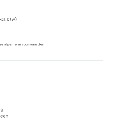
-tan
xcl. btw)
nheid aromatherapie
ge Wellness
nze
algemene voorwaarden
’s 
 een 