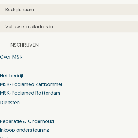
Untitled
(Vereist)
Email
(Vereist)
Captcha
Over MSK
Het bedrijf
MSK-Podiamed Zaltbommel
MSK-Podiamed Rotterdam
Diensten
Reparatie & Onderhoud
Inkoop ondersteuning