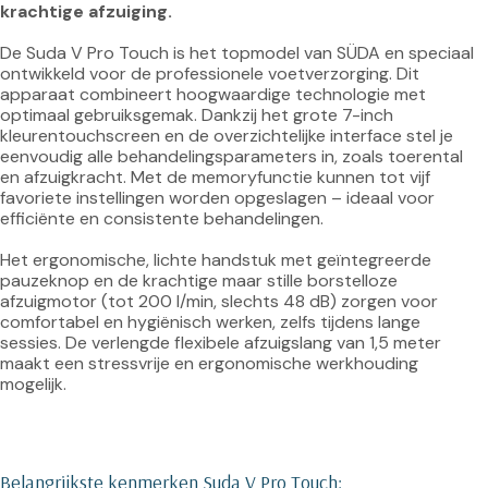
krachtige afzuiging.
De Suda V Pro Touch is het topmodel van SÜDA en speciaal 
ontwikkeld voor de professionele voetverzorging. Dit 
apparaat combineert hoogwaardige technologie met 
optimaal gebruiksgemak. Dankzij het grote 7-inch 
kleurentouchscreen en de overzichtelijke interface stel je 
eenvoudig alle behandelingsparameters in, zoals toerental 
en afzuigkracht. Met de memoryfunctie kunnen tot vijf 
favoriete instellingen worden opgeslagen – ideaal voor 
efficiënte en consistente behandelingen.

Het ergonomische, lichte handstuk met geïntegreerde 
pauzeknop en de krachtige maar stille borstelloze 
afzuigmotor (tot 200 l/min, slechts 48 dB) zorgen voor 
comfortabel en hygiënisch werken, zelfs tijdens lange 
sessies. De verlengde flexibele afzuigslang van 1,5 meter 
maakt een stressvrije en ergonomische werkhouding 
mogelijk.

Belangrijkste kenmerken Suda V Pro Touch: