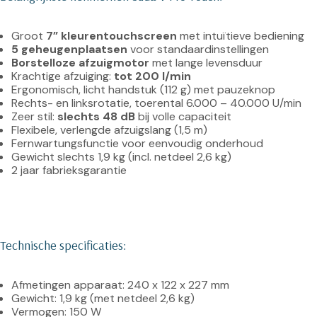
Groot 
7” kleurentouchscreen
 met intuïtieve bediening
5 geheugenplaatsen
 voor standaardinstellingen
Borstelloze afzuigmotor
 met lange levensduur
Krachtige afzuiging: 
tot 200 l/min
Ergonomisch, licht handstuk (112 g) met pauzeknop
Rechts- en linksrotatie, toerental 6.000 – 40.000 U/min
Zeer stil: 
slechts 48 dB
 bij volle capaciteit
Flexibele, verlengde afzuigslang (1,5 m)
Fernwartungsfunctie voor eenvoudig onderhoud
Gewicht slechts 1,9 kg (incl. netdeel 2,6 kg)
2 jaar fabrieksgarantie
Technische specificaties:
Afmetingen apparaat: 240 x 122 x 227 mm
Gewicht: 1,9 kg (met netdeel 2,6 kg)
Vermogen: 150 W