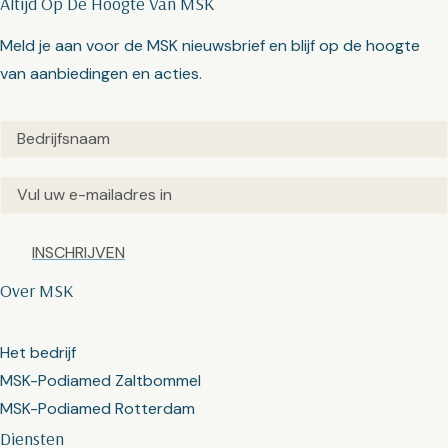
Altijd Op De Hoogte Van MSK
Meld je aan voor de MSK nieuwsbrief en blijf op de hoogte
van aanbiedingen en acties.
Untitled
(Vereist)
Email
(Vereist)
Captcha
Over MSK
Het bedrijf
MSK-Podiamed Zaltbommel
MSK-Podiamed Rotterdam
Diensten