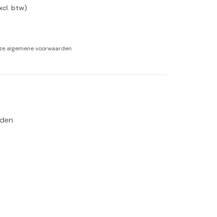
xcl. btw)
-tan
nheid aromatherapie
nze
algemene voorwaarden
ge Wellness
rden 
 