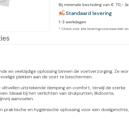
Bij minimale besteding van € 70,- (e
leidingen
Eeltweker
Spray
Standaard levering
Harsen & paraffine
umma
1-3 werkdagen
Warme voeten
Schoo
llege
Overige producten
* Check voor alle leveringsvoorwaarden o
ies
Koude voeten
Massa
llness
cademie
Vermoeide voeten
Producten met Urea
ende en veelzijdige oplossing binnen de voetverzorging. Ze wo
Overige lichaamsverzorging
voelige plekken aan de voet te beschermen.

tvellen uitstekende demping en comfort, terwijl de sterke 
ven. Ideaal bij het verlichten van drukpunten, likdoorns, 
nvrij aanvoelen.

en praktische en hygiënische oplossing voor een doelgerichte,