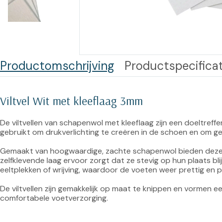
Training op
Op
maat –
Op probleem
Nagelbeugels
S
Co
Outlet
Training op
Productomschrijving
Productspecificat
maat – Omnicut
We
Kerst/Relatiegeschenken
A
Training op
Viltvel Wit met kleeflaag 3mm
maat – Polibuild
De viltvellen van schapenwol met kleeflaag zijn een doeltreff
Training op
gebruikt om drukverlichting te creëren in de schoen en om ge
maat:
Gemaakt van hoogwaardige, zachte schapenwol bieden deze vil
Snijtechnieken
zelfklevende laag ervoor zorgt dat ze stevig op hun plaats blij
in de Praktijk
eeltplekken of wrijving, waardoor de voeten weer prettig en pij
Bekijk meer
De viltvellen zijn gemakkelijk op maat te knippen en vormen e