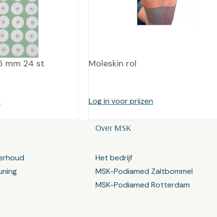
n 5 mm 24 st
Moleskin rol
n
Log in voor prijzen
Over MSK
erhoud
Het bedrijf
uning
MSK-Podiamed Zaltbommel
MSK-Podiamed Rotterdam