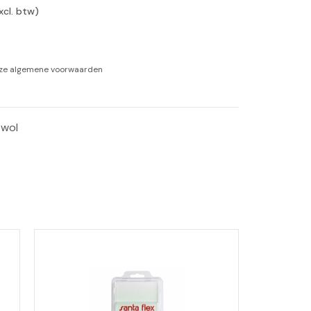
xcl. btw)
-tan
nheid aromatherapie
nze
algemene voorwaarden
ge Wellness
-wol 