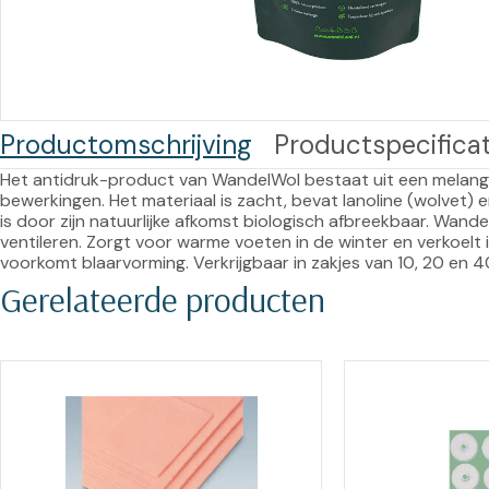
Training op
Op
maat –
Op probleem
Nagelbeugels
S
Co
Outlet
Training op
Productomschrijving
Productspecificat
maat – Omnicut
We
Kerst/Relatiegeschenken
A
Het antidruk-product van WandelWol bestaat uit een melan
Training op
bewerkingen. Het materiaal is zacht, bevat lanoline (wolvet)
is door zijn natuurlijke afkomst biologisch afbreekbaar. Wan
maat – Polibuild
ventileren. Zorgt voor warme voeten in de winter en verkoelt
voorkomt blaarvorming. Verkrijgbaar in zakjes van 10, 20 en 
Training op
Gerelateerde producten
maat:
Snijtechnieken
in de Praktijk
Bekijk meer