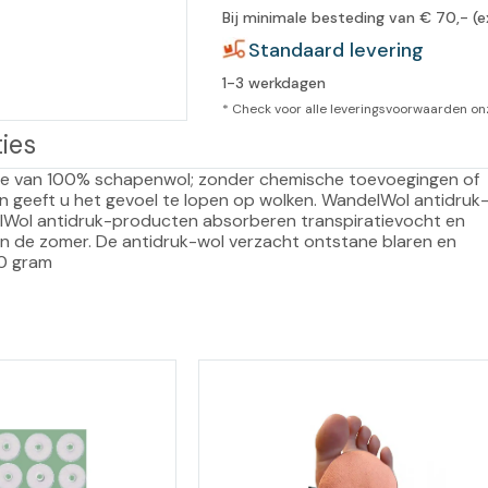
Bij minimale besteding van € 70,- (e
leidingen
Eeltweker
Spray
Standaard levering
Harsen & paraffine
umma
1-3 werkdagen
Warme voeten
Schoo
llege
Overige producten
* Check voor alle leveringsvoorwaarden o
ies
Koude voeten
Massa
llness
cademie
ge van 100% schapenwol; zonder chemische toevoegingen of 
Vermoeide voeten
 en geeft u het gevoel te lopen op wolken. WandelWol antidruk
delWol antidruk-producten absorberen transpiratievocht en 
Producten met Urea
 in de zomer. De antidruk-wol verzacht ontstane blaren en 
40 gram
Overige lichaamsverzorging