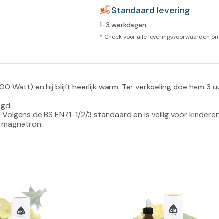
leidingen
Standaard levering
Eeltweker
Spray
Harsen & paraffine
1-3 werkdagen
umma
* Check voor alle leveringsvoorwaarden o
Warme voeten
Schoo
llege
Overige producten
Koude voeten
Massa
llness
cademie
Vermoeide voeten
 Watt) en hij blijft heerlijk warm. Ter verkoeling doe hem 3 uu
gd.

Producten met Urea
. Volgens de BS EN71-1/2/3 standaard en is veilig voor kinderen
de magnetron.
Overige lichaamsverzorging