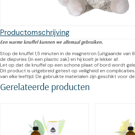
Training op
Op
maat –
Op probleem
Nagelbeugels
S
Co
Outlet
Productomschrijving
Training op
maat – Omnicut
We
Een warme knuffel kunnen we allemaal gebruiken.
Kerst/Relatiegeschenken
A
Stop de knuffel 1,5 minuten in de magnetron (uitgaande van 800
Training op
de diepvries (in een plastic zak) en hij koelt je lekker af.

maat – Polibuild
Let op dat de knuffel op een schone plaat of bord wordt gele
Dit product is uitgebreid getest op veiligheid en complicaties
Training op
van elke leeftijd. De gebruikte materialen zijn geschikt voor 
Gerelateerde producten
maat:
Snijtechnieken
in de Praktijk
Bekijk meer