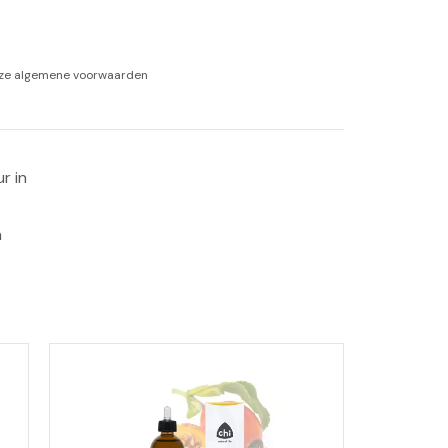
-tan
nze
algemene voorwaarden
nheid aromatherapie
ge Wellness
r in 
 