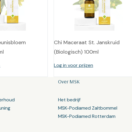
Teunisbloem
Chi Maceraat St. Janskruid
ml
(Biologisch) 100ml
n
Log in voor prijzen
Over MSK
erhoud
Het bedrijf
uning
MSK-Podiamed Zaltbommel
MSK-Podiamed Rotterdam