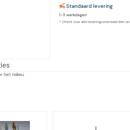
leidingen
Standaard levering
Eeltweker
Spray
Harsen & paraffine
1-3 werkdagen
umma
* Check voor alle leveringsvoorwaarden o
Warme voeten
Schoo
llege
Overige producten
Koude voeten
Massa
llness
cademie
Vermoeide voeten
Producten met Urea
ies
het milieu.

Overige lichaamsverzorging