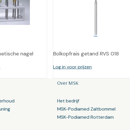
metische nagel
Bolkopfrais getand RVS 018
n
Log in voor prijzen
Over MSK
erhoud
Het bedrijf
uning
MSK-Podiamed Zaltbommel
MSK-Podiamed Rotterdam