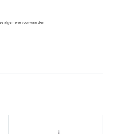
-tan
nze
algemene voorwaarden
nheid aromatherapie
ge Wellness