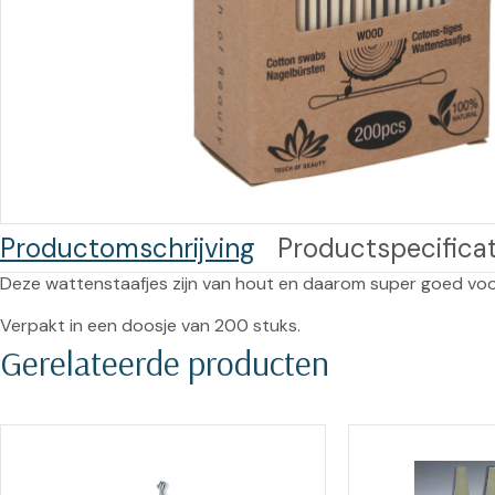
Training op
Op
maat –
Op probleem
Nagelbeugels
S
Co
Outlet
Training op
maat – Omnicut
We
Kerst/Relatiegeschenken
A
Training op
maat – Polibuild
Productomschrijving
Productspecificat
Training op
Deze wattenstaafjes zijn van hout en daarom super goed voor 
maat:
Verpakt in een doosje van 200 stuks.
Snijtechnieken
Gerelateerde producten
in de Praktijk
Bekijk meer