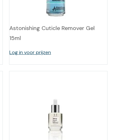
-tan
nheid aromatherapie
Astonishing Cuticle Remover Gel
15ml
ge Wellness
Log in voor prijzen