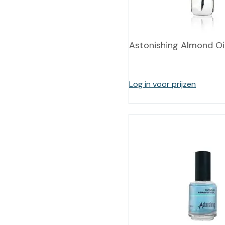
Training op
Op
maat –
Op probleem
Nagelbeugels
S
Astonishing Almond Oi
Co
Outlet
Training op
maat – Omnicut
We
Kerst/Relatiegeschenken
A
Log in voor prijzen
Training op
maat – Polibuild
Training op
maat:
Snijtechnieken
in de Praktijk
Bekijk meer