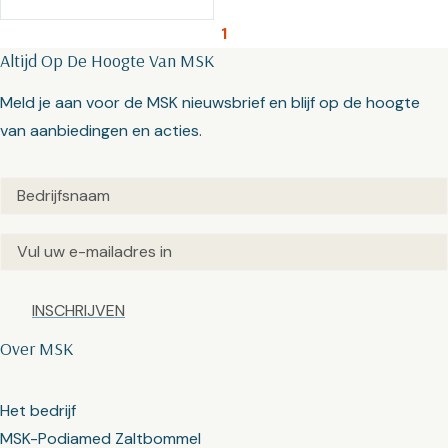
1
Altijd Op De Hoogte Van MSK
Meld je aan voor de MSK nieuwsbrief en blijf op de hoogte
van aanbiedingen en acties.
Untitled
(Vereist)
Email
(Vereist)
Captcha
Over MSK
Het bedrijf
MSK-Podiamed Zaltbommel