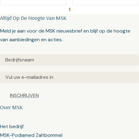
1
Altijd Op De Hoogte Van MSK
Meld je aan voor de MSK nieuwsbrief en blijf op de hoogte
van aanbiedingen en acties.
Untitled
(Vereist)
Email
(Vereist)
Captcha
Over MSK
Het bedrijf
MSK-Podiamed Zaltbommel