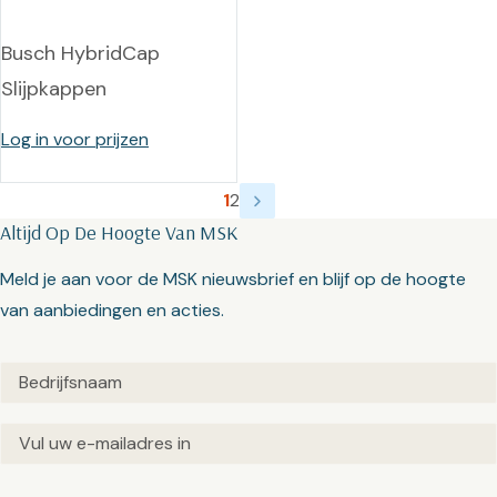
Busch HybridCap
Slijpkappen
Log in voor prijzen
1
2
Altijd Op De Hoogte Van MSK
Meld je aan voor de MSK nieuwsbrief en blijf op de hoogte
van aanbiedingen en acties.
Untitled
(Vereist)
Email
(Vereist)