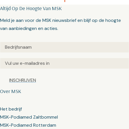
1
Altijd Op De Hoogte Van MSK
Meld je aan voor de MSK nieuwsbrief en blijf op de hoogte
van aanbiedingen en acties.
Untitled
(Vereist)
Email
(Vereist)
Captcha
Over MSK
Het bedrijf
MSK-Podiamed Zaltbommel
MSK-Podiamed Rotterdam