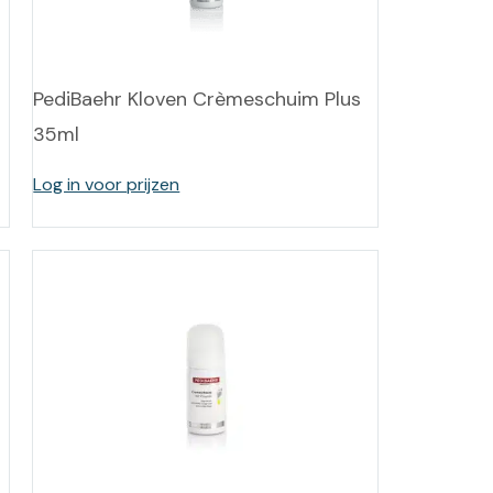
-tan
nheid aromatherapie
PediBaehr Kloven Crèmeschuim Plus
35ml
ge Wellness
Log in voor prijzen