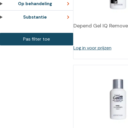
Training op
Op behandeling
Op
maat –
Op probleem
Substantie
Nagelbeugels
S
Depend Gel IQ Remove
Co
Outlet
Training op
maat – Omnicut
We
Kerst/Relatiegeschenken
A
Log in voor prijzen
Training op
maat – Polibuild
Training op
maat:
Snijtechnieken
in de Praktijk
Bekijk meer