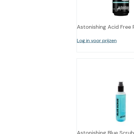
Training op
Op
maat –
Op probleem
Nagelbeugels
S
Astonishing Acid Free 
Co
Outlet
Training op
maat – Omnicut
We
Log in voor prijzen
Kerst/Relatiegeschenken
A
Training op
maat – Polibuild
Training op
maat:
Snijtechnieken
in de Praktijk
Bekijk meer
Astonishing Blue Scru