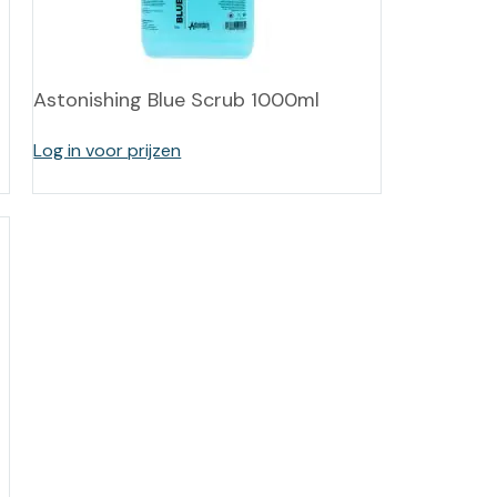
-tan
nheid aromatherapie
Astonishing Blue Scrub 1000ml
ge Wellness
Log in voor prijzen