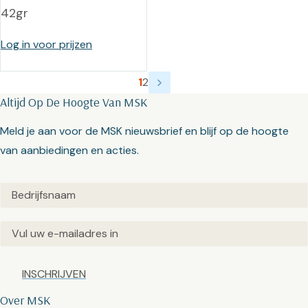
42gr
Log in voor prijzen
1
2
Altijd Op De Hoogte Van MSK
Meld je aan voor de MSK nieuwsbrief en blijf op de hoogte
van aanbiedingen en acties.
Untitled
(Vereist)
Email
(Vereist)
Captcha
Over MSK