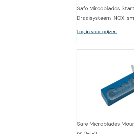
Safe Mircoblades Start
Draaisysteem INOX, sma
Log in voor prijzen
Safe Microblades Moun
nr 0-1-2