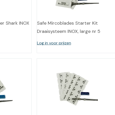
leidingen
Eeltweker
Spray
Harsen & paraffine
umma
Warme voeten
Schoo
er Shark INOX
Safe Mircoblades Starter Kit
llege
Overige producten
Draaisysteem INOX, large nr 5
Koude voeten
Massa
llness
cademie
Log in voor prijzen
Vermoeide voeten
Producten met Urea
Overige lichaamsverzorging