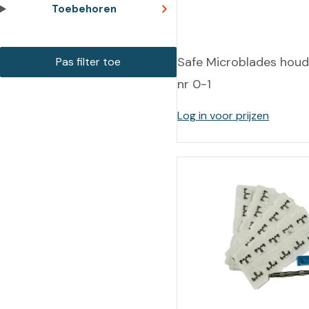
Training op
Toebehoren
Op
maat –
Op probleem
Nagelbeugels
S
Safe Microblades houd
Co
Outlet
Training op
nr 0-1
maat – Omnicut
We
Kerst/Relatiegeschenken
A
Log in voor prijzen
Training op
maat – Polibuild
Training op
maat:
Snijtechnieken
in de Praktijk
Bekijk meer