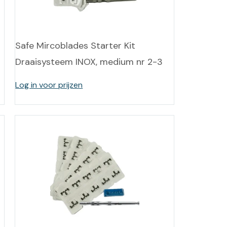
-tan
nheid aromatherapie
Safe Mircoblades Starter Kit
Draaisysteem INOX, medium nr 2-3
ge Wellness
Log in voor prijzen