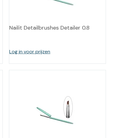
-tan
nheid aromatherapie
Nailit Detailbrushes Detailer 0.8
ge Wellness
Log in voor prijzen