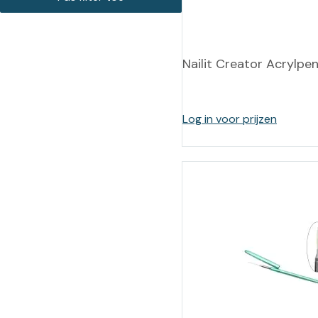
Training op
Op
maat –
Op probleem
Nagelbeugels
S
Nailit Creator Acrylpen
Co
Outlet
Training op
maat – Omnicut
We
Kerst/Relatiegeschenken
A
Log in voor prijzen
Training op
maat – Polibuild
Training op
maat:
Snijtechnieken
in de Praktijk
Bekijk meer