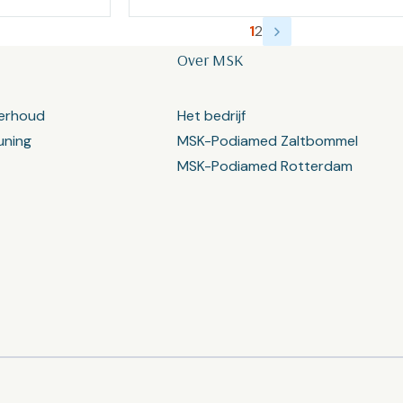
1
2
Over MSK
erhoud
Het bedrijf
uning
MSK-Podiamed Zaltbommel
MSK-Podiamed Rotterdam