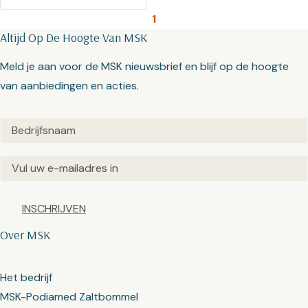
1
Altijd Op De Hoogte Van MSK
Meld je aan voor de MSK nieuwsbrief en blijf op de hoogte
van aanbiedingen en acties.
Untitled
(Vereist)
Email
(Vereist)
Captcha
Over MSK
Het bedrijf
MSK-Podiamed Zaltbommel