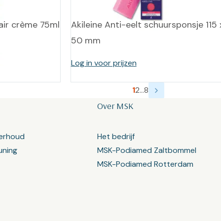
air crème 75ml
Akileine Anti-eelt schuursponsje 115 
50 mm
Log in voor prijzen
1
2
…
8
Over MSK
erhoud
Het bedrijf
uning
MSK-Podiamed Zaltbommel
MSK-Podiamed Rotterdam