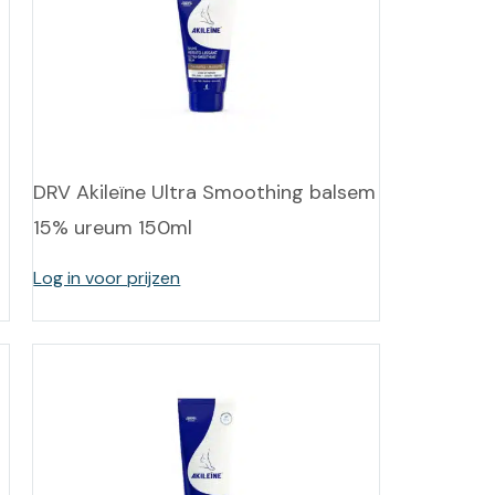
-tan
nheid aromatherapie
ge Wellness
DRV Akileïne Ultra Smoothing balsem
15% ureum 150ml
Log in voor prijzen