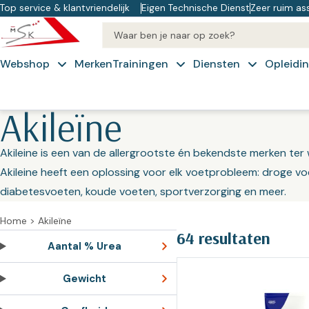
Top service & klantvriendelijk
Eigen Technische Dienst
Zeer ruim as
Webshop
Merken
Trainingen
Diensten
Opleidi
Koffie & Kennis
Technische
Cu
Akileïne
Categoriën
Dienst
Op
Cryopen
Praktijkinrichting – Apparatuur
Akileine is een van de allergrootste én bekendste merken te
Advies
IV
Ergonomisch
Akileine heeft een oplossing voor elk voetprobleem: droge vo
Op
Praktijk benodigdheden en
werken
Experience
diabetesvoeten, koude voeten, sportverzorging en meer.
materialen
N
PACT
Over ons
Home
>
Akileïne
Op
Pedicure
64 resultaten
Training op
Inkoop
Aantal % Urea
NT
maat –
ondersteuning
Manicure & Nagelstyling
Op
Gewicht
Freestechnieken
Veiligheidsblad
Schoonheid
Pe