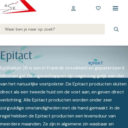
Epitact
Epithelium 26 is een in Frankrijk ontwikkeld en gepatenteerd
siliconen gel. De eigenschappen zijn nagenoeg gelijk aan dat
van het natuurlijke voetpolster. De Epitact producten sluiten
direct als een tweede huid om de voet aan, en geven direct
verlichting. Alle Epitact producten worden onder zeer
zorgvuldige omstandigheden met de hand gemaakt. In de
regel hebben de Epitact producten een levensduur van
meerdere maanden. Ze zijn in algemene zin wasbaar en