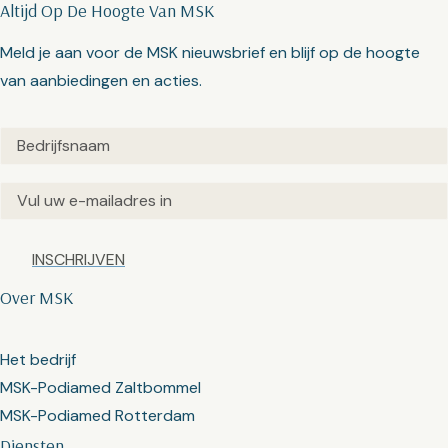
Altijd Op De Hoogte Van MSK
Meld je aan voor de MSK nieuwsbrief en blijf op de hoogte
van aanbiedingen en acties.
Untitled
(Vereist)
Email
(Vereist)
Captcha
Over MSK
Het bedrijf
MSK-Podiamed Zaltbommel
MSK-Podiamed Rotterdam
Diensten