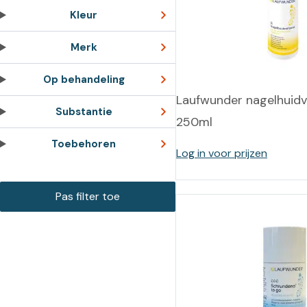
Training op
Op
Kleur
maat –
Op probleem
Nagelbeugels
S
Merk
Co
Outlet
Training op
Op behandeling
maat – Omnicut
We
Kerst/Relatiegeschenken
Laufwunder nagelhuid
A
Substantie
250ml
Training op
maat – Polibuild
Toebehoren
Log in voor prijzen
Training op
maat:
Snijtechnieken
in de Praktijk
Bekijk meer