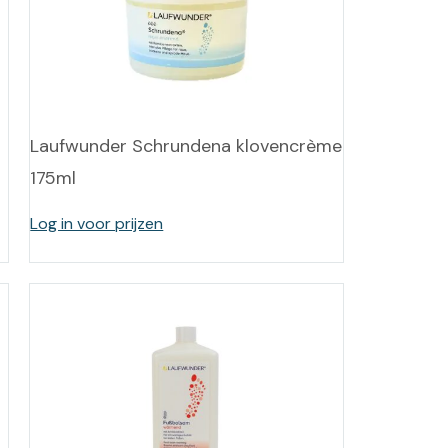
-tan
nheid aromatherapie
ge Wellness
l
Laufwunder Schrundena klovencrème
175ml
Log in voor prijzen