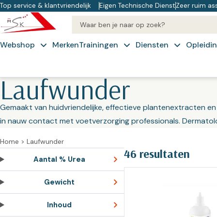
Top service & klantvriendelijk
Eigen Technische Dienst
Zeer ruim as
Webshop
Merken
Trainingen
Diensten
Opleidi
Koffie & Kennis
Technische
Cu
Laufwunder
Categoriën
Dienst
Op
Cryopen
Praktijkinrichting – Apparatuur
Gemaakt van huidvriendelijke, effectieve plantenextracten 
Advies
IV
Ergonomisch
in nauw contact met voetverzorging professionals. Dermatol
Op
Praktijk benodigdheden en
werken
Experience
materialen
Home
>
Laufwunder
N
PACT
Over ons
46 resultaten
Op
Aantal % Urea
Pedicure
Training op
Inkoop
NT
Gewicht
maat –
ondersteuning
Manicure & Nagelstyling
Op
Freestechnieken
Inhoud
Veiligheidsblad
Schoonheid
Pe