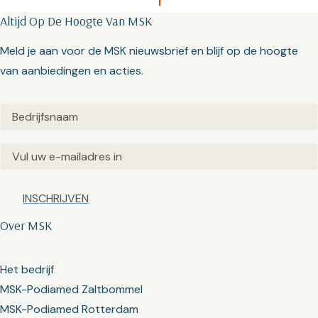
1
Altijd Op De Hoogte Van MSK
Meld je aan voor de MSK nieuwsbrief en blijf op de hoogte
van aanbiedingen en acties.
Untitled
(Vereist)
Email
(Vereist)
Captcha
Over MSK
Het bedrijf
MSK-Podiamed Zaltbommel
MSK-Podiamed Rotterdam