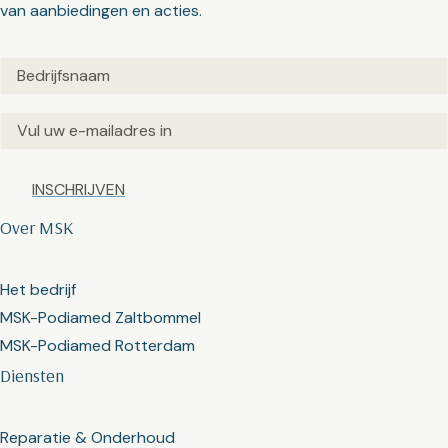
van aanbiedingen en acties.
Untitled
(Vereist)
Email
(Vereist)
Captcha
Over MSK
Het bedrijf
MSK-Podiamed Zaltbommel
MSK-Podiamed Rotterdam
Diensten
Reparatie & Onderhoud