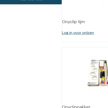
Training op
Op
maat –
Op probleem
Nagelbeugels
S
Onyclip lijm
Co
Outlet
Training op
maat – Omnicut
We
Log in voor prijzen
Kerst/Relatiegeschenken
A
Training op
maat – Polibuild
Training op
maat:
Snijtechnieken
in de Praktijk
Bekijk meer
Onyclippakket