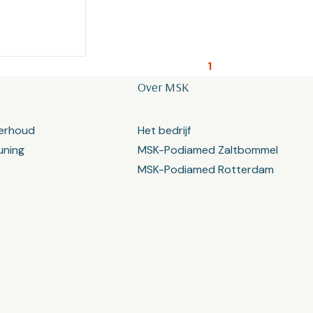
1
Over MSK
erhoud
Het bedrijf
uning
MSK-Podiamed Zaltbommel
MSK-Podiamed Rotterdam