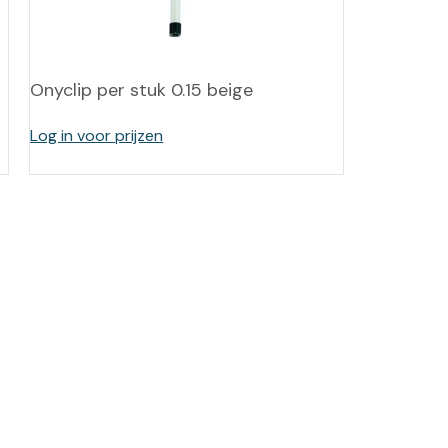
-tan
nheid aromatherapie
Onyclip per stuk 0.15 beige
ge Wellness
Log in voor prijzen