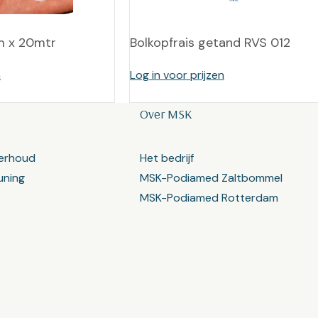
m x 20mtr
Bolkopfrais getand RVS 012
n
Log in voor prijzen
Over MSK
erhoud
Het bedrijf
uning
MSK-Podiamed Zaltbommel
MSK-Podiamed Rotterdam