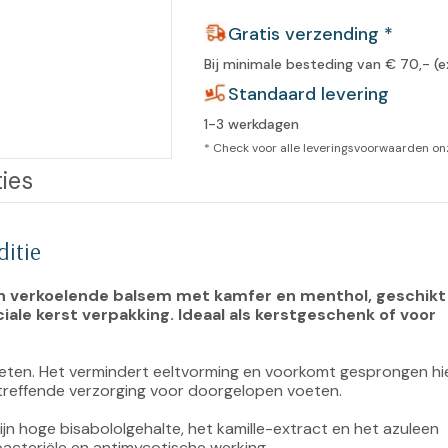
leidingen
Gratis verzending *
Eeltweker
Spray
Harsen & paraffine
umma
Bij minimale besteding van € 70,- (e
Warme voeten
Schoo
llege
Standaard levering
Overige producten
1-3 werkdagen
Koude voeten
Massa
llness
* Check voor alle leveringsvoorwaarden o
cademie
Vermoeide voeten
ies
Producten met Urea
ditie
Overige lichaamsverzorging
een verkoelende balsem met kamfer en menthol, geschikt
iale kerst verpakking. Ideaal als kerstgeschenk of voor 
eten. Het vermindert eeltvorming en voorkomt gesprongen hie
treffende verzorging voor doorgelopen voeten.

jn hoge bisabololgehalte, het kamille-extract en het azuleen 
cteriële en antimycotische werking.
