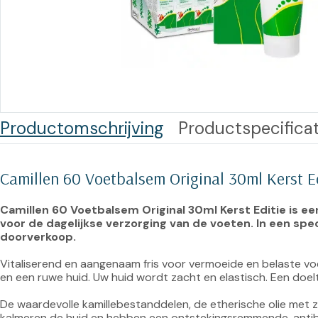
Training op
Op
maat –
Op probleem
Nagelbeugels
S
Co
Outlet
Training op
maat – Omnicut
We
Kerst/Relatiegeschenken
A
Productomschrijving
Productspecificat
Training op
maat – Polibuild
Camillen 60 Voetbalsem Original 30ml Kerst E
Training op
maat:
Camillen 60 Voetbalsem Original 30ml Kerst Editie is 
Snijtechnieken
voor de dagelijkse verzorging van de voeten. In een spec
doorverkoop.
in de Praktijk
Vitaliserend en aangenaam fris voor vermoeide en belaste vo
Bekijk meer
en een ruwe huid. Uw huid wordt zacht en elastisch. Een doel
De waardevolle kamillebestanddelen, de etherische olie met zi
kalmeren de huid en hebben een ontstekingsremmende, antiba