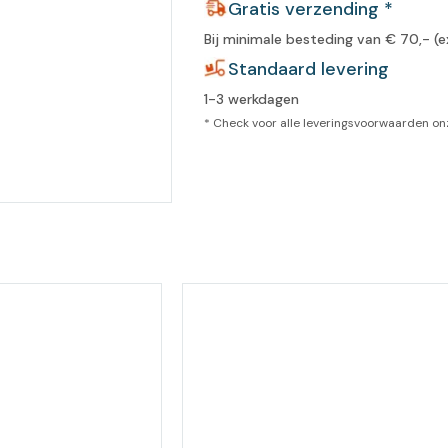
Gratis verzending *
leidingen
Bij minimale besteding van € 70,- (e
Eeltweker
Spray
Harsen & paraffine
umma
Standaard levering
Warme voeten
Schoo
llege
1-3 werkdagen
Overige producten
* Check voor alle leveringsvoorwaarden o
Koude voeten
Massa
llness
cademie
Vermoeide voeten
Producten met Urea
Overige lichaamsverzorging