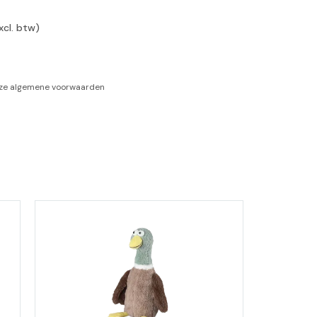
xcl. btw)
-tan
nheid aromatherapie
nze
algemene voorwaarden
ge Wellness