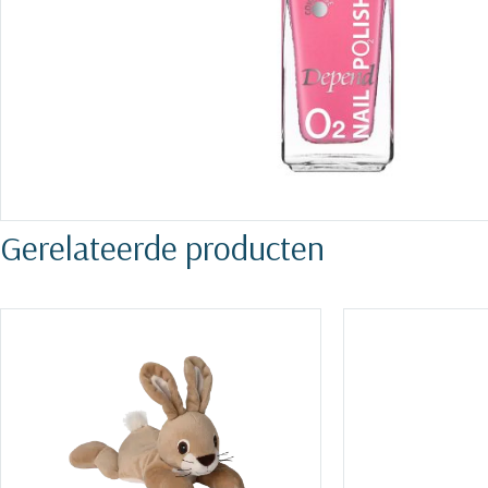
Training op
Op
maat –
Op probleem
Nagelbeugels
S
Co
Outlet
Training op
maat – Omnicut
We
Kerst/Relatiegeschenken
A
Training op
maat – Polibuild
Gerelateerde producten
Training op
maat:
Snijtechnieken
in de Praktijk
Bekijk meer