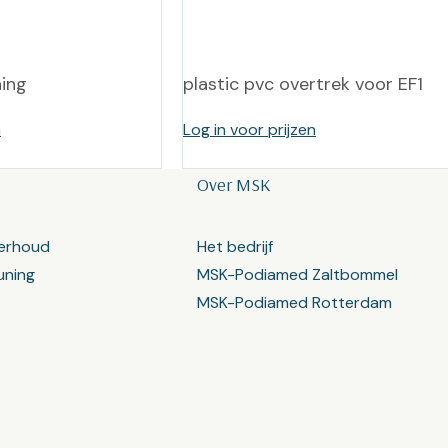
ning
plastic pvc overtrek voor EF1
n
Log in voor prijzen
Over MSK
erhoud
Het bedrijf
uning
MSK-Podiamed Zaltbommel
MSK-Podiamed Rotterdam