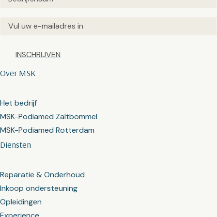
Email
(Vereist)
Captcha
Over MSK
Het bedrijf
MSK-Podiamed Zaltbommel
MSK-Podiamed Rotterdam
Diensten
Reparatie & Onderhoud
Inkoop ondersteuning
Opleidingen
Experience