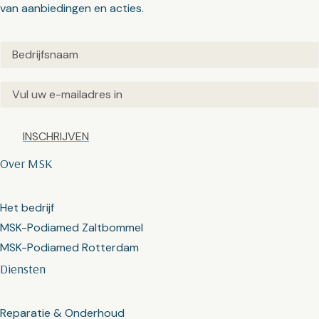
van aanbiedingen en acties.
Untitled
(Vereist)
Email
(Vereist)
Captcha
Over MSK
Het bedrijf
MSK-Podiamed Zaltbommel
MSK-Podiamed Rotterdam
Diensten
Reparatie & Onderhoud