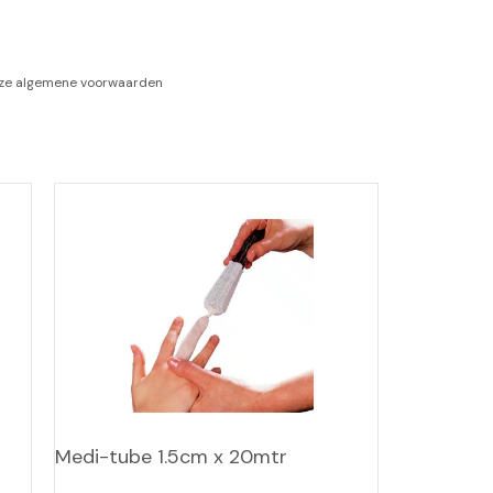
-tan
nze
algemene voorwaarden
nheid aromatherapie
ge Wellness
Medi-tube 1.5cm x 20mtr