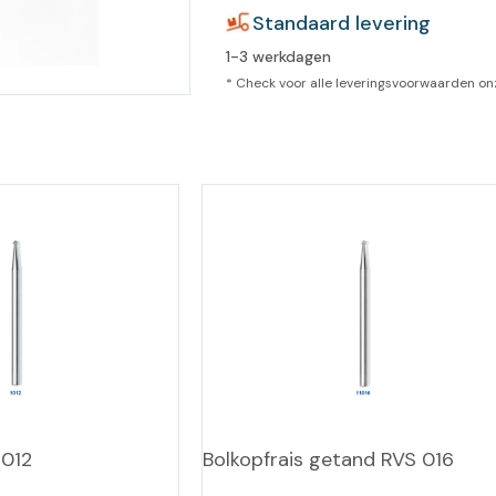
leidingen
Standaard levering
Eeltweker
Spray
Harsen & paraffine
1-3 werkdagen
umma
* Check voor alle leveringsvoorwaarden o
Warme voeten
Schoo
llege
Overige producten
Koude voeten
Massa
llness
cademie
Vermoeide voeten
Producten met Urea
Overige lichaamsverzorging
 012
Bolkopfrais getand RVS 016