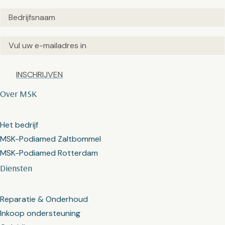
Untitled
(Vereist)
Email
(Vereist)
Captcha
Over MSK
Het bedrijf
MSK-Podiamed Zaltbommel
MSK-Podiamed Rotterdam
Diensten
Reparatie & Onderhoud
Inkoop ondersteuning