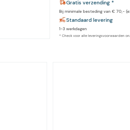
Gratis verzending *
leidingen
Bij minimale besteding van € 70,- (e
Eeltweker
Spray
Harsen & paraffine
umma
Standaard levering
Warme voeten
Schoo
llege
1-3 werkdagen
Overige producten
* Check voor alle leveringsvoorwaarden o
Koude voeten
Massa
llness
cademie
Vermoeide voeten
Producten met Urea
Overige lichaamsverzorging