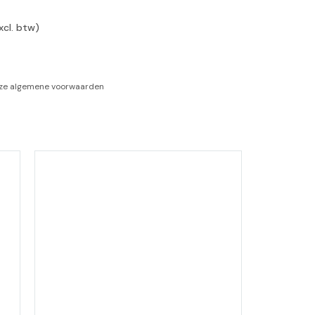
xcl. btw)
-tan
nheid aromatherapie
nze
algemene voorwaarden
ge Wellness