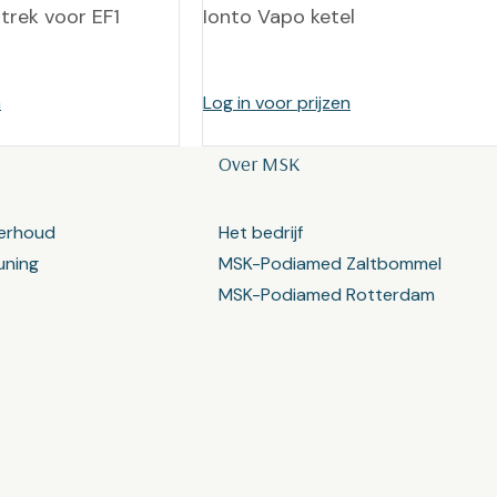
rtrek voor EF1
Ionto Vapo ketel
n
Log in voor prijzen
Over MSK
erhoud
Het bedrijf
uning
MSK-Podiamed Zaltbommel
MSK-Podiamed Rotterdam