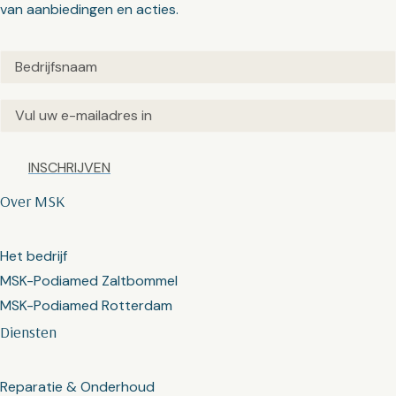
van aanbiedingen en acties.
Untitled
(Vereist)
Email
(Vereist)
Captcha
Over MSK
Het bedrijf
MSK-Podiamed Zaltbommel
MSK-Podiamed Rotterdam
Diensten
Reparatie & Onderhoud