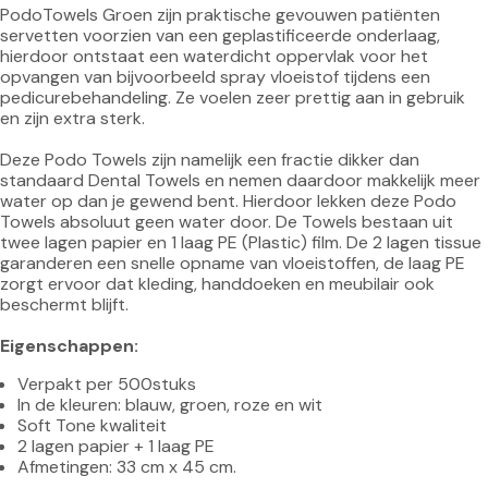
PodoTowels Groen zijn praktische gevouwen patiënten 
servetten voorzien van een geplastificeerde onderlaag, 
hierdoor ontstaat een waterdicht oppervlak voor het 
opvangen van bijvoorbeeld spray vloeistof tijdens een 
pedicurebehandeling. Ze voelen zeer prettig aan in gebruik 
en zijn extra sterk.

Deze Podo Towels zijn namelijk een fractie dikker dan 
standaard Dental Towels en nemen daardoor makkelijk meer 
water op dan je gewend bent. Hierdoor lekken deze Podo 
Towels absoluut geen water door. De Towels bestaan uit 
twee lagen papier en 1 laag PE (Plastic) film. De 2 lagen tissue 
garanderen een snelle opname van vloeistoffen, de laag PE 
zorgt ervoor dat kleding, handdoeken en meubilair ook 
beschermt blijft.

Eigenschappen:
Verpakt per 500stuks
In de kleuren: blauw, groen, roze en wit
Soft Tone kwaliteit
2 lagen papier + 1 laag PE
Afmetingen: 33 cm x 45 cm.