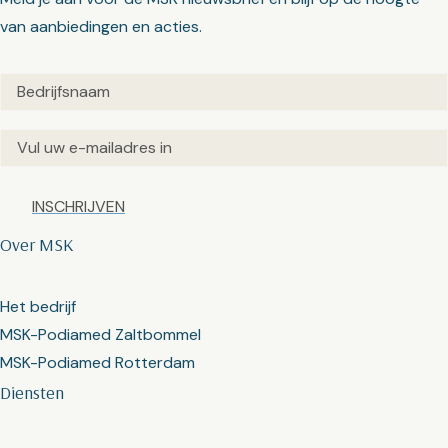
van aanbiedingen en acties.
Untitled
(Vereist)
Email
(Vereist)
Captcha
Over MSK
Het bedrijf
MSK-Podiamed Zaltbommel
MSK-Podiamed Rotterdam
Diensten