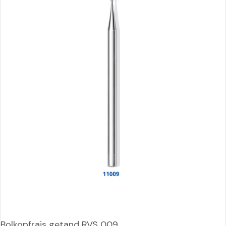
Bolkopfrais getand RVS 009