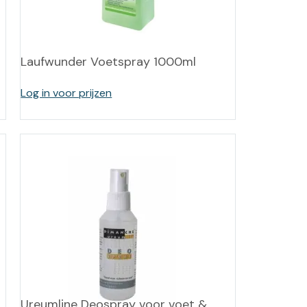
-tan
nheid aromatherapie
Laufwunder Voetspray 1000ml
ge Wellness
Log in voor prijzen
Ureumline Deospray voor voet &