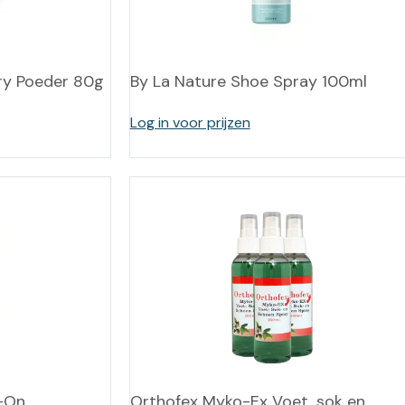
leidingen
Eeltweker
Spray
Harsen & paraffine
umma
Warme voeten
Schoo
ry Poeder 80g
By La Nature Shoe Spray 100ml
llege
Overige producten
Koude voeten
Massa
llness
Log in voor prijzen
cademie
Vermoeide voeten
Producten met Urea
Overige lichaamsverzorging
l-On
Orthofex Myko-Ex Voet, sok en