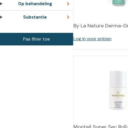
Training op
Op behandeling
Op
maat –
Op probleem
Substantie
Nagelbeugels
S
By La Nature Derma-D
Co
Outlet
Training op
maat – Omnicut
We
Log in voor prijzen
Kerst/Relatiegeschenken
A
Training op
maat – Polibuild
Training op
maat:
Snijtechnieken
in de Praktijk
Bekijk meer
Monteil Super Sec Rol