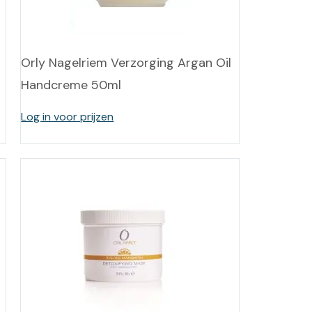
-tan
nheid aromatherapie
Orly Nagelriem Verzorging Argan Oil
Handcreme 50ml
ge Wellness
Log in voor prijzen