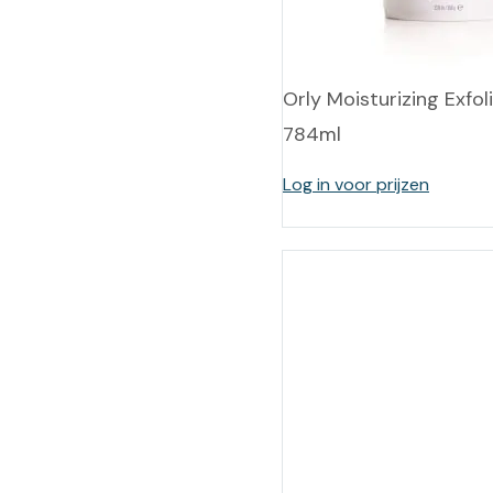
Training op
Op
maat –
Op probleem
Nagelbeugels
S
Orly Moisturizing Exfol
Co
Outlet
Training op
784ml
maat – Omnicut
We
Kerst/Relatiegeschenken
A
Log in voor prijzen
Training op
maat – Polibuild
Training op
maat:
Snijtechnieken
in de Praktijk
Bekijk meer