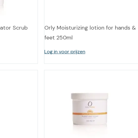
leidingen
Eeltweker
Spray
Harsen & paraffine
umma
Warme voeten
Schoo
iator Scrub
Orly Moisturizing lotion for hands &
llege
Overige producten
feet 250ml
Koude voeten
Massa
llness
cademie
Log in voor prijzen
Vermoeide voeten
Producten met Urea
Overige lichaamsverzorging