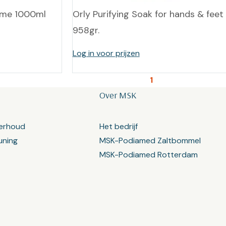
ème 1000ml
Orly Purifying Soak for hands & feet
958gr.
Log in voor prijzen
1
Over MSK
erhoud
Het bedrijf
uning
MSK-Podiamed Zaltbommel
MSK-Podiamed Rotterdam