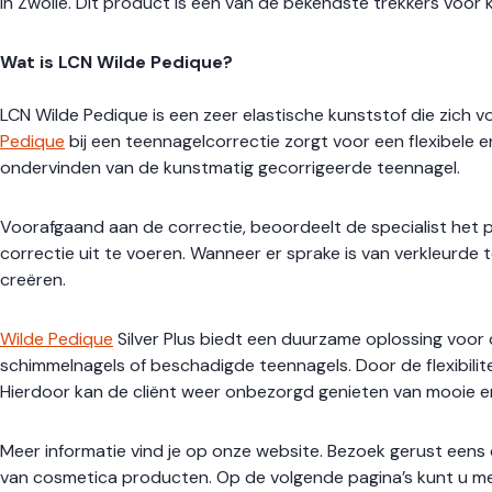
in Zwolle. Dit product is een van de bekendste trekkers voor 
Wat is LCN Wilde Pedique?
LCN Wilde Pedique is een zeer elastische kunststof die zich 
Pedique
bij een teennagelcorrectie zorgt voor een flexibele 
ondervinden van de kunstmatig gecorrigeerde teennagel.
Voorafgaand aan de correctie, beoordeelt de specialist het 
correctie uit te voeren. Wanneer er sprake is van verkleurde 
creëren.
Wilde Pedique
Silver Plus biedt een duurzame oplossing voor 
schimmelnagels of beschadigde teennagels. Door de flexibilite
Hierdoor kan de cliënt weer onbezorgd genieten van mooie 
Meer informatie vind je op onze website. Bezoek gerust eens 
van cosmetica producten. Op de volgende pagina’s kunt u mee