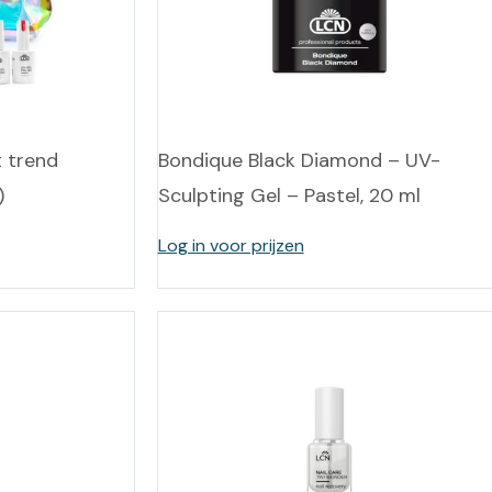
leidingen
Eeltweker
Spray
Harsen & paraffine
umma
Warme voeten
Schoo
llege
Overige producten
Koude voeten
Massa
llness
t trend
Bondique Black Diamond – UV-
cademie
Vermoeide voeten
)
Sculpting Gel – Pastel, 20 ml
Producten met Urea
Log in voor prijzen
Overige lichaamsverzorging