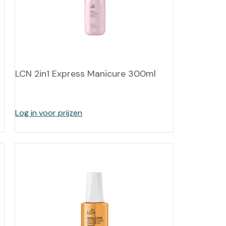
-tan
nheid aromatherapie
ge Wellness
LCN 2in1 Express Manicure 300ml
Log in voor prijzen