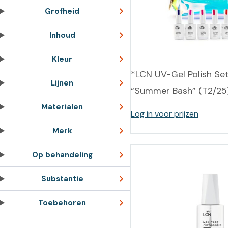
Training op
Op
Grofheid
maat –
Op probleem
Nagelbeugels
S
Inhoud
Co
Outlet
Training op
Kleur
maat – Omnicut
We
Kerst/Relatiegeschenken
*LCN UV-Gel Polish Se
A
Lijnen
“Summer Bash” (T2/25
Training op
maat – Polibuild
Materialen
Log in voor prijzen
Training op
Merk
maat:
Op behandeling
Snijtechnieken
in de Praktijk
Substantie
Bekijk meer
Toebehoren