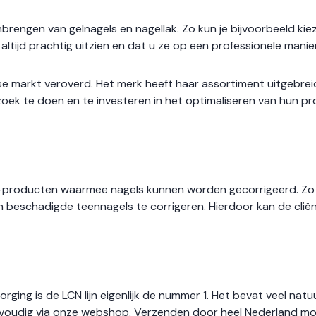
engen van gelnagels en nagellak. Zo kun je bijvoorbeeld kieze
ltijd prachtig uitzien en dat u ze op een professionele manier
se markt veroverd. Het merk heeft haar assortiment uitgebrei
ek te doen en te investeren in het optimaliseren van hun pro
N-producten waarmee nagels kunnen worden gecorrigeerd. Zo 
 beschadigde teennagels te corrigeren. Hierdoor kan de cli
ing is de LCN lijn eigenlijk de nummer 1. Het bevat veel natuu
oudig via onze webshop. Verzenden door heel Nederland mogeli