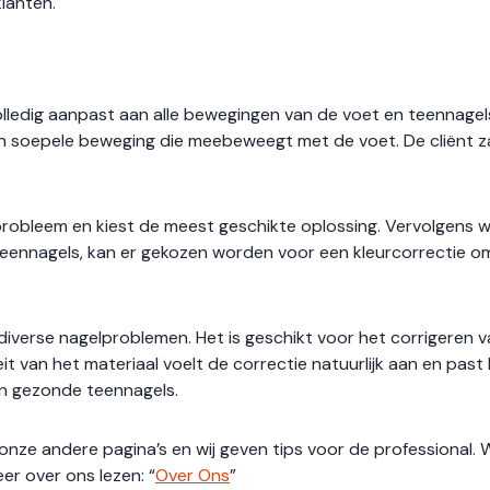
klanten.
volledig aanpast aan alle bewegingen van de voet en teennagel
en soepele beweging die meebeweegt met de voet. De cliënt za
probleem en kiest de meest geschikte oplossing. Vervolgens w
teennagels, kan er gekozen worden voor een kleurcorrectie om z
diverse nagelproblemen. Het is geschikt voor het corrigeren v
it van het materiaal voelt de correctie natuurlijk aan en pas
en gezonde teennagels.
onze andere pagina’s en wij geven tips voor de professional. 
r over ons lezen: “
Over Ons
”