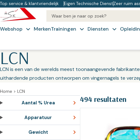
Top service & klantvriendelijk
Eigen Technische Dienst
Zeer ruim as
Webshop
Merken
Trainingen
Diensten
Opleidi
Koffie & Kennis
Technische
Cu
LCN
Categoriën
Dienst
Op
Cryopen
Praktijkinrichting – Apparatuur
LCN is een van de werelds meest toonaangevende fabrikanten 
Advies
IV
Ergonomisch
uithardende producten ontworpen om vingernagels te verzegel
Op
Praktijk benodigdheden en
werken
Experience
materialen
Home
>
LCN
N
PACT
Over ons
494 resultaten
Op
Aantal % Urea
Pedicure
Training op
Inkoop
NT
Apparatuur
maat –
ondersteuning
Manicure & Nagelstyling
Op
Freestechnieken
Gewicht
Veiligheidsblad
Schoonheid
Pe