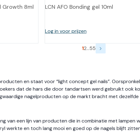
il Growth 8ml
LCN AFO Bonding gel 10ml
Log in voor prijzen
1
2
…
55
ducten en staat voor “light concept gel nails”. Oorspronkeli
rzoekers dat de hars die door tandartsen werd gebruikt ook k
oogwaardige nagelproducten op de markt bracht met dezelfde 
ling van een lijn van producten die in combinatie met lampen
l werkte en toch lang mooi en goed op de nagels blijft zitten