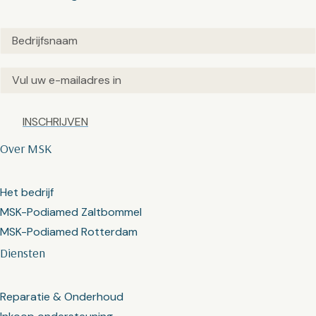
Untitled
(Vereist)
Email
(Vereist)
Captcha
Over MSK
Het bedrijf
MSK-Podiamed Zaltbommel
MSK-Podiamed Rotterdam
Diensten
Reparatie & Onderhoud