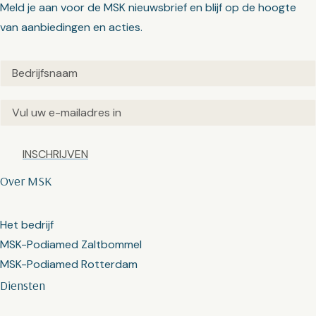
Meld je aan voor de MSK nieuwsbrief en blijf op de hoogte
van aanbiedingen en acties.
Untitled
(Vereist)
Email
(Vereist)
Captcha
Over MSK
Het bedrijf
MSK-Podiamed Zaltbommel
MSK-Podiamed Rotterdam
Diensten